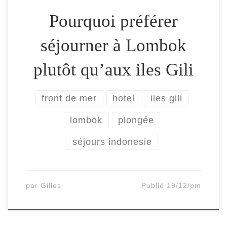
Pourquoi préférer
séjourner à Lombok
plutôt qu’aux iles Gili
front de mer
hotel
iles gili
lombok
plongée
séjours indonesie
par
Gilles
Publié
19/12/pm