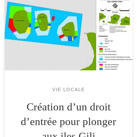
Nous avons été informé, le 17 mai dernier
(en 2019) de la création d’un droit d’entrée
afin de plonger autour des iles Gili. Montant
du ticket d’entrée 100 000Rp par plongeur.
Le centre a un nouveau travail journalier à
faire : Validité du ticket d’entrée
Actuellement, le montant de 100 […]
VIE LOCALE
Création d’un droit
d’entrée pour plonger
aux iles Gili