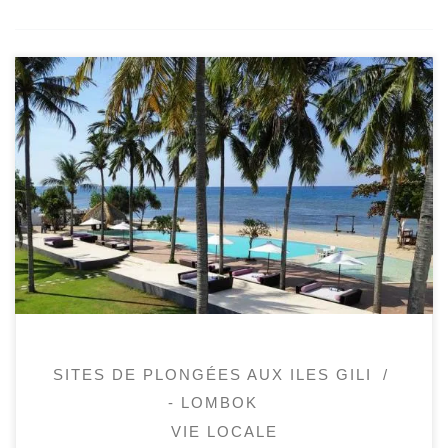
Dernière mise à jour Juin 2026Mis à jour en
2023 et 2024, Lombok vs Gili Après 5 ans
sur Gili Trawangan, nous avons donc décidé
de nous installer à proximité des iles Gili
sur Lombok à Pantai Sire (ou Sire beach ou
encore la plage de Sire). Dorénavant, nous
sommes […]
SITES DE PLONGÉES AUX ILES GILI
- LOMBOK
VIE LOCALE