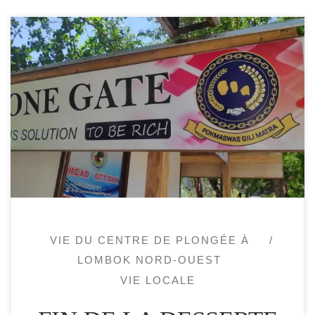
Un serpent de mer, le projet d’interdire aux
bateaux rapides venant de Bali de s’arrêter
aux iles Gili est ancien et toujours
d’actualité. Il est toujours prévu
prochainement, le dernier report date de
février 2023. Situation actuelle : il est
possible de faire le trajet Bali – Gili
directement sans […]
VIE DU CENTRE DE PLONGÉE À
LOMBOK NORD-OUEST
VIE LOCALE