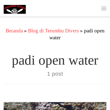
Skip to content
Me
Beranda
»
Blog di Terumbu Divers
»
padi open
water
padi open water
1 post