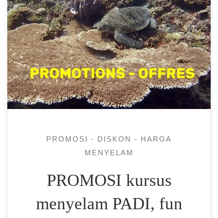
Harga spesial kami, menyelam dan resor.
Penyelaman kami dilakukan dari kapal
selam kami, kami berada di Pantai Sire,
Lombok dan menyelam di sekitar 3 pulau
Gili dan Pantai Sire. Semua
kursus/penyelaman menyenangkan kami
diawasi oleh seseorang dengan sertifikasi
menyelam PADI yang tepat. Diskun kursus
PADI Open water DUA KURSUS PADI […]
PROMOSI - DISKON - HARGA
MENYELAM
PROMOSI kursus
menyelam PADI, fun