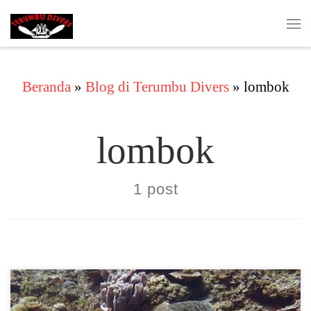
Skip to content
Me
Beranda
»
Blog di Terumbu Divers
»
lombok
lombok
1 post
Harga spesial kami, menyelam dan resor.