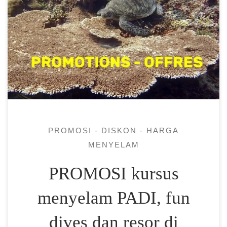
Penyelaman kami dilakukan dari kapal
selam kami, kami berada di Pantai Sire,
Lombok dan menyelam di sekitar 3 pulau
Gili dan Pantai Sire. Semua
kursus/penyelaman menyenangkan kami
diawasi oleh seseorang dengan sertifikasi
menyelam PADI yang tepat. Diskun kursus
PADI Open water DUA KURSUS PADI […]
PROMOSI - DISKON - HARGA
MENYELAM
PROMOSI kursus
menyelam PADI, fun
dives dan resor di