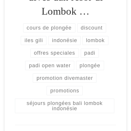
Lombok …
cours de plongée
discount
iles gili
indonésie
lombok
offres speciales
padi
padi open water
plongée
promotion divemaster
promotions
séjours plongées bali lombok
indonésie