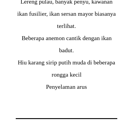
Lereng pulau, banyak penyu, kawanan
ikan fusilier, ikan sersan mayor biasanya
terlihat.
Beberapa anemon cantik dengan ikan
badut.
Hiu karang sirip putih muda di beberapa
rongga kecil
Penyelaman arus