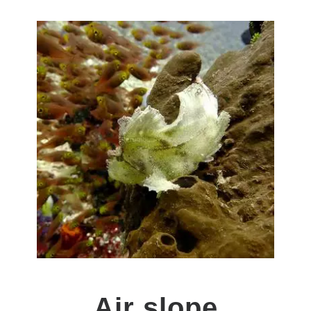
Air slope