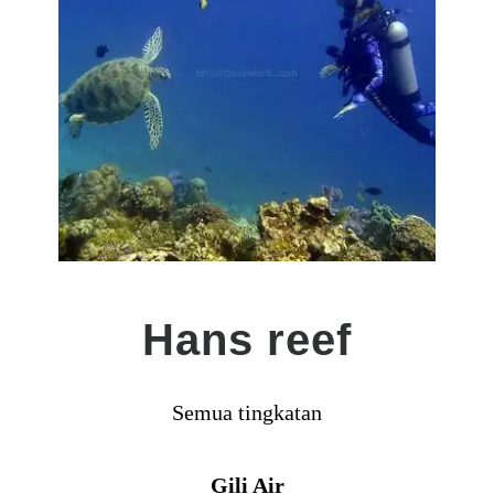
Hans reef
Semua tingkatan
Gili Air