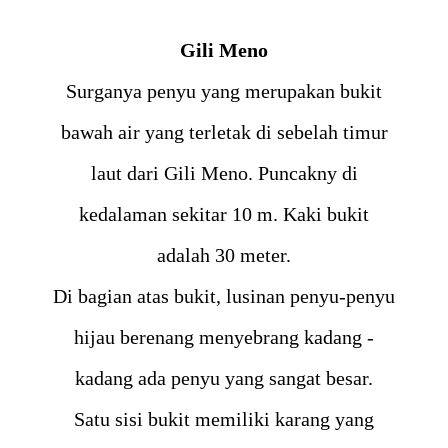
Gili Meno
Surganya penyu yang merupakan bukit
bawah air yang terletak di sebelah timur
laut dari Gili Meno. Puncakny di
kedalaman sekitar 10 m. Kaki bukit
adalah 30 meter.
Di bagian atas bukit, lusinan penyu-penyu
hijau berenang menyebrang kadang -
kadang ada penyu yang sangat besar.
Satu sisi bukit memiliki karang yang