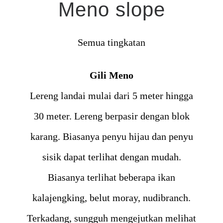
Meno slope
Semua tingkatan
Gili Meno
Lereng landai mulai dari 5 meter hingga
30 meter. Lereng berpasir dengan blok
karang. Biasanya penyu hijau dan penyu
sisik dapat terlihat dengan mudah.
Biasanya terlihat beberapa ikan
kalajengking, belut moray, nudibranch.
Terkadang, sungguh mengejutkan melihat