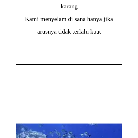
karang
Kami menyelam di sana hanya jika
arusnya tidak terlalu kuat