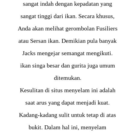
sangat indah dengan kepadatan yang
sangat tinggi dari ikan. Secara khusus,
Anda akan melihat gerombolan Fusiliers
atau Sersan ikan. Demikian pula banyak
Jacks mengejar semangat mengikuti.
ikan singa besar dan gurita juga umum
ditemukan.
Kesulitan di situs menyelam ini adalah
saat arus yang dapat menjadi kuat.
Kadang-kadang sulit untuk tetap di atas
bukit. Dalam hal ini, menyelam