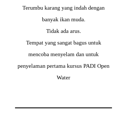
Terumbu karang yang indah dengan
banyak ikan muda.
Tidak ada arus.
Tempat yang sangat bagus untuk
mencoba menyelam dan untuk
penyelaman pertama kursus PADI Open
Water