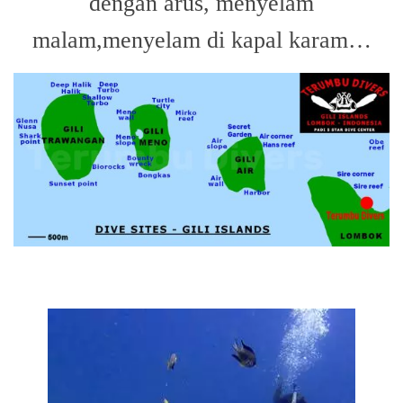
dengan arus, menyelam
malam,menyelam di kapal karam…