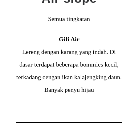
Semua tingkatan
Gili Air
Lereng dengan karang yang indah. Di
dasar terdapat beberapa bommies kecil,
terkadang dengan ikan kalajengking daun.
Banyak penyu hijau