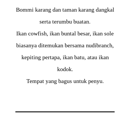
Bommi karang dan taman karang dangkal
serta terumbu buatan.
Ikan cowfish, ikan buntal besar, ikan sole
biasanya ditemukan bersama nudibranch,
kepiting pertapa, ikan batu, atau ikan
kodok.
Tempat yang bagus untuk penyu.