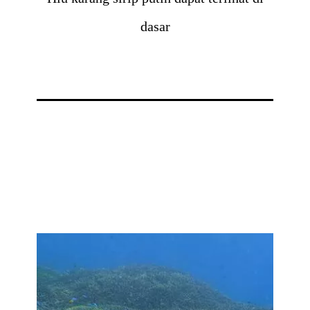
dasar