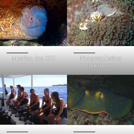
Murène des Gili
Neopetrolisthes
maculatus