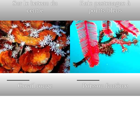
Sur le bateau du
Raie pastenague à
centre
points bleus
Corail rouge
Poisson fantôme