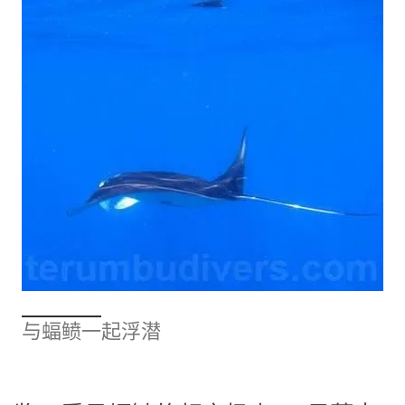
与蝠鲼一起浮潜