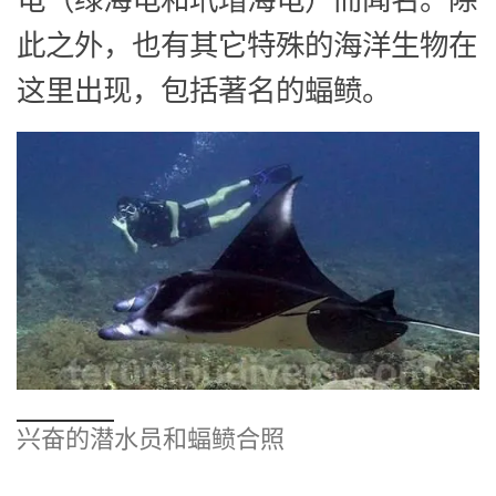
龟（绿海龟和玳瑁海龟）而闻名。除
此之外，也有其它特殊的海洋生物在
这里出现，包括著名的蝠鲼。
兴奋的潜水员和蝠鲼合照