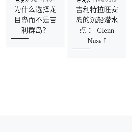
已发表
28/12/2022
已发表
11/09/2019
为什么选择龙
吉利特拉旺安
目岛而不是吉
岛的沉船潜水
利群岛？
点 ： Glenn
Nusa I
文章导航
Previous post